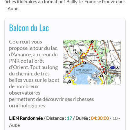
fiches itinéraires au format pdf. Bailly-le-Franc se trouve dans
l' Aube.
Balcon du Lac
Ce circuit vous
propose le tour du lac
d'Amance, au cœur du
PNR de la Forêt
d'Orient. Tout au long
du chemin, de très
belles vues sur le lac et
de nombreux
observatoires
permettent de découvrir ses richesses
ornithologiques.
LIEN Randonnée
/ Distance :
17
/ Durée :
04:30:00
/ 10 -
Aube