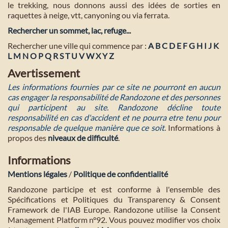
le trekking, nous donnons aussi des idées de sorties en
raquettes à neige, vtt, canyoning ou via ferrata.
Rechercher un sommet, lac, refuge...
Rechercher une ville qui commence par :
A
B
C
D
E
F
G
H
I
J
K
L
M
N
O
P
Q
R
S
T
U
V
W
X
Y
Z
Avertissement
Les informations fournies par ce site ne pourront en aucun
cas engager la responsabilité de Randozone et des personnes
qui participent au site. Randozone décline toute
responsabilité en cas d'accident et ne pourra etre tenu pour
responsable de quelque manière que ce soit
. Informations à
propos des
niveaux de difficulté
.
Informations
Mentions légales
/
Politique de confidentialité
Randozone participe et est conforme à l'ensemble des
Spécifications et Politiques du Transparency & Consent
Framework de l'IAB Europe. Randozone utilise la Consent
Management Platform n°92. Vous pouvez modifier vos choix