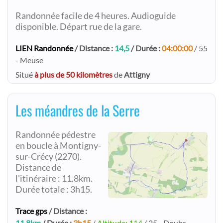
Randonnée facile de 4 heures. Audioguide
disponible. Départ rue de la gare.
LIEN Randonnée
/ Distance :
14,5
/ Durée :
04:00:00
/ 55
- Meuse
Situé
à plus de 50 kilomètres
de
Attigny
Les méandres de la Serre
Randonnée pédestre
en boucle à Montigny-
sur-Crécy (2270).
Distance de
l'itinéraire : 11.8km.
Durée totale : 3h15.
Trace gps
/ Distance :
11.8km
/ Durée :
3h15
/
Altitude: 114
/ 25 - Doubs