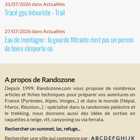
31/07/2026 dans Actualités
Tracé gps Intxuriste - Trail
27/07/2026 dans Actualités
Eau de montagne : la gourde filtrante n'est pas un permis
de boire n'importe où
A propos de Randozone
Depuis 1999, Randozone.com vous propose de nombreux
articles et fiches techniques pour préparer vos aventures en
France (Pyrénées, Alpes, Vosges...) et dans le monde (Népal,
Maroc, Réunion...) : spécialisé dans la randonnée pédestre et
le trekking, nous donnons aussi des idées de sorties en
raquettes à neige, vtt, canyoning ou via ferrata.
Rechercher un sommet, lac, refuge...
Rechercher une ville qui commence par :
A
B
C
D
E
F
G
H
I
J
K