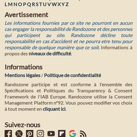
L
M
N
O
P
Q
R
S
T
U
V
W
X
Y
Z
Avertissement
Les informations fournies par ce site ne pourront en aucun
cas engager la responsabilité de Randozone et des personnes
qui participent au site. Randozone décline toute
responsabilité en cas d'accident et ne pourra etre tenu pour
responsable de quelque manière que ce soit
. Informations à
propos des
niveaux de difficulté
.
Informations
Mentions légales
/
Politique de confidentialité
Randozone participe et est conforme à l'ensemble des
Spécifications et Politiques du Transparency & Consent
Framework de l'IAB Europe. Randozone utilise la Consent
Management Platform n°92. Vous pouvez modifier vos choix
à tout moment en
cliquant ici
.
Suivez-nous