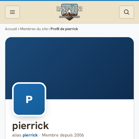
Accueil
Membres du site
Profil de pierrick
Topos
Recherche
Photos
Articles
Reportages
P
Matériel
pierrick
Services
alias
pierrick
· Membre depuis 2006