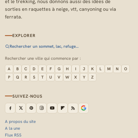
et le trekking, nous donnons aussi des idées de
sorties en raquettes à neige, vtt, canyoning ou via
ferrata.
EXPLORER
Rechercher un sommet, lac, refuge…
Rechercher une ville qui commence par :
A
B
C
D
E
F
G
H
I
J
K
L
M
N
O
P
Q
R
S
T
U
V
W
X
Y
Z
SUIVEZ-NOUS
A propos du site
A la une
Flux RSS