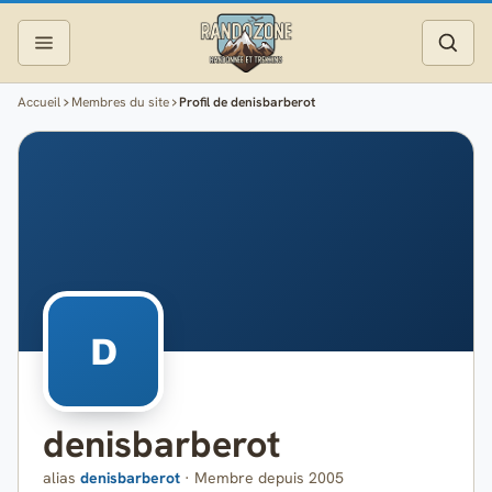
Accueil
Membres du site
Profil de denisbarberot
Topos
Recherche
Photos
Articles
Reportages
D
Matériel
denisbarberot
Services
alias
denisbarberot
· Membre depuis 2005