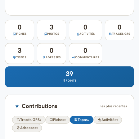
Cartes
Blog
0
3
0
0
FICHES
PHOTOS
ACTIVITÉS
TRACÉS GPS
Mon compte
3
0
0
TOPOS
ADRESSES
COMMENTAIRES
39
POINTS
Contributions
les plus récentes
Tracés GPS
Fiches
Topos
Activités
0
0
3
0
Adresses
0