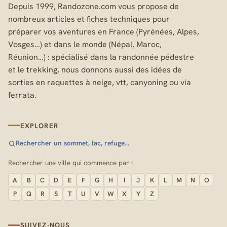
Depuis 1999, Randozone.com vous propose de
nombreux articles et fiches techniques pour
préparer vos aventures en France (Pyrénées, Alpes,
Vosges…) et dans le monde (Népal, Maroc,
Réunion…) : spécialisé dans la randonnée pédestre
et le trekking, nous donnons aussi des idées de
sorties en raquettes à neige, vtt, canyoning ou via
ferrata.
EXPLORER
Rechercher un sommet, lac, refuge…
Rechercher une ville qui commence par :
A
B
C
D
E
F
G
H
I
J
K
L
M
N
O
P
Q
R
S
T
U
V
W
X
Y
Z
SUIVEZ-NOUS