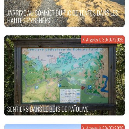
J'ARRIVE AU SOMMET DU PIC DE TENTES DANS LES
HAUTES-PYRÉNÉES
X. Argeles le
30/07/2026
SENTIERS DANS LE BOIS DE PAÏOLIVE
X. Argeles le
30/07/2026