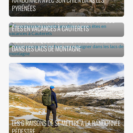
PYRÉNÉES
9 RANDONNÉES INCONTOURNABLES SI VOUS
ÊTES EN VACANCES À CAUTERETS
VOICI POURQUOI IL NE FAUT PAS SE BAIGNER
DANS LES LACS DE MONTAGNE
LES 6 RAISONS DE SE METTRE À LA RANDONNÉE
PÉDESTRE