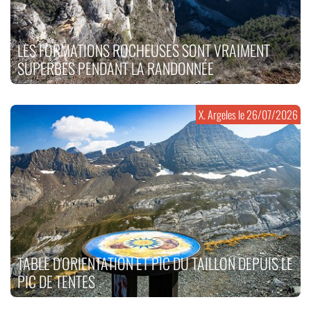
LES FORMATIONS ROCHEUSES SONT VRAIMENT
SUPERBES PENDANT LA RANDONNÉE
X. Argeles le
26/07/2026
TABLE D'ORIENTATION ET PIC DU TAILLON DEPUIS LE
PIC DE TENTES