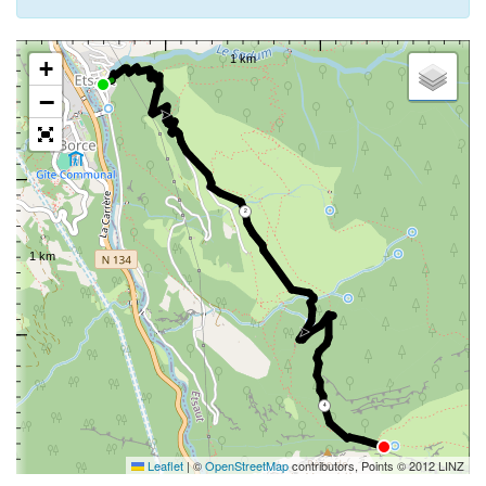
+
−
2
4
Leaflet
|
©
OpenStreetMap
contributors, Points © 2012 LINZ