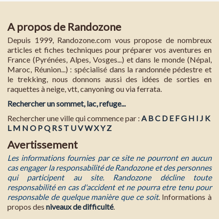
A propos de Randozone
Depuis 1999, Randozone.com vous propose de nombreux
articles et fiches techniques pour préparer vos aventures en
France (Pyrénées, Alpes, Vosges...) et dans le monde (Népal,
Maroc, Réunion...) : spécialisé dans la randonnée pédestre et
le trekking, nous donnons aussi des idées de sorties en
raquettes à neige, vtt, canyoning ou via ferrata.
Rechercher un sommet, lac, refuge...
Rechercher une ville qui commence par :
A
B
C
D
E
F
G
H
I
J
K
L
M
N
O
P
Q
R
S
T
U
V
W
X
Y
Z
Avertissement
Les informations fournies par ce site ne pourront en aucun
cas engager la responsabilité de Randozone et des personnes
qui participent au site. Randozone décline toute
responsabilité en cas d'accident et ne pourra etre tenu pour
responsable de quelque manière que ce soit
. Informations à
propos des
niveaux de difficulté
.