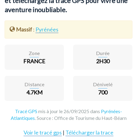
et téléchargez la trace GPS pour vivre une
aventure inoubliable.
Massif
:
Pyrénées
Zone
Durée
FRANCE
2H30
Distance
Dénivelé
4.7KM
700
Tracé GPS
mis à jour le 26/09/2025 dans
Pyrénées-
Atlantiques
. Source :
Office de Tourisme du Haut-Béarn
Voir le tracé gps
|
Télécharger la trace