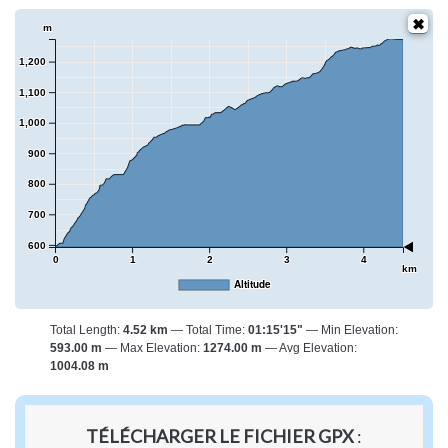
m
1,200
1,100
1,000
900
800
700
600
0
1
2
3
4
km
Altitude
Total Length:
4.52 km
Total Time:
01:15'15"
Min Elevation:
593.00 m
Max Elevation:
1274.00 m
Avg Elevation:
1004.08 m
TÉLÉCHARGER LE FICHIER GPX
: