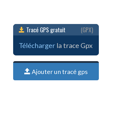
Tracé GPS gratuit
(GPX)
Télécharger
la trace Gpx
Ajouter un tracé gps