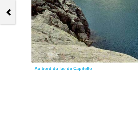
Trace gps Randonnée au hameau
des Bouzèdes
Au bord du lac de Capitello