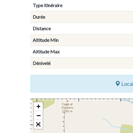
Type itinéraire
Durée
Distance
Altitude Min
Altitude Max
Dénivelé
Local
+
−