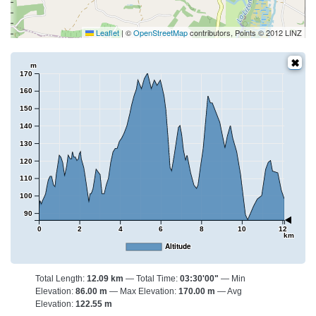
Leaflet
|
©
OpenStreetMap
contributors, Points © 2012 LINZ
m
170
160
150
140
130
120
110
100
90
0
2
4
6
8
10
12
km
Altitude
Total Length:
12.09 km
Total Time:
03:30'00"
Min
Elevation:
86.00 m
Max Elevation:
170.00 m
Avg
Elevation:
122.55 m