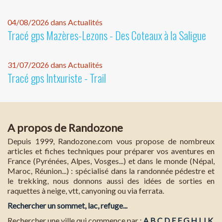
04/08/2026 dans Actualités
Tracé gps Mazères-Lezons - Des Coteaux à la Saligue
31/07/2026 dans Actualités
Tracé gps Intxuriste - Trail
A propos de Randozone
Depuis 1999, Randozone.com vous propose de nombreux
articles et fiches techniques pour préparer vos aventures en
France (Pyrénées, Alpes, Vosges...) et dans le monde (Népal,
Maroc, Réunion...) : spécialisé dans la randonnée pédestre et
le trekking, nous donnons aussi des idées de sorties en
raquettes à neige, vtt, canyoning ou via ferrata.
Rechercher un sommet, lac, refuge...
Rechercher une ville qui commence par :
A
B
C
D
E
F
G
H
I
J
K