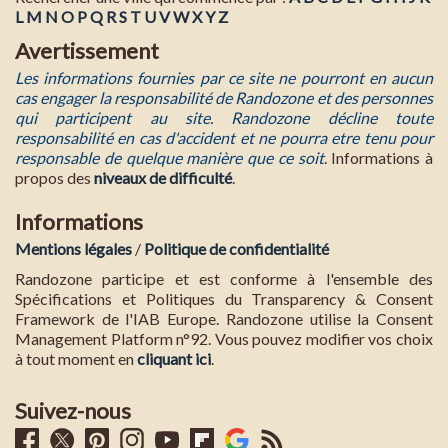
L
M
N
O
P
Q
R
S
T
U
V
W
X
Y
Z
Avertissement
Les informations fournies par ce site ne pourront en aucun
cas engager la responsabilité de Randozone et des personnes
qui participent au site. Randozone décline toute
responsabilité en cas d'accident et ne pourra etre tenu pour
responsable de quelque manière que ce soit
. Informations à
propos des
niveaux de difficulté
.
Informations
Mentions légales
/
Politique de confidentialité
Randozone participe et est conforme à l'ensemble des
Spécifications et Politiques du Transparency & Consent
Framework de l'IAB Europe. Randozone utilise la Consent
Management Platform n°92. Vous pouvez modifier vos choix
à tout moment en
cliquant ici
.
Suivez-nous