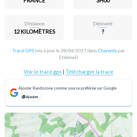
FRANCE
3H00
Distance
Dénivelé
12 KILOMÈTRES
?
Tracé GPS
mis à jour le 28/04/2017 dans
Charente
par
EtienneD
Voir le tracé gps
|
Télécharger la trace
Ajouter Randozone comme source préférée sur Google
Ajouter