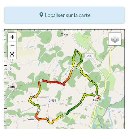
Localiser sur la carte
+
−
2
4
6
12
8
10