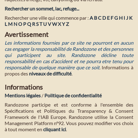
Rechercher un sommet, lac, refuge...
Rechercher une ville qui commence par :
A
B
C
D
E
F
G
H
I
J
K
L
M
N
O
P
Q
R
S
T
U
V
W
X
Y
Z
Avertissement
Les informations fournies par ce site ne pourront en aucun
cas engager la responsabilité de Randozone et des personnes
qui participent au site. Randozone décline toute
responsabilité en cas d'accident et ne pourra etre tenu pour
responsable de quelque manière que ce soit
. Informations à
propos des
niveaux de difficulté
.
Informations
Mentions légales
/
Politique de confidentialité
Randozone participe et est conforme à l'ensemble des
Spécifications et Politiques du Transparency & Consent
Framework de l'IAB Europe. Randozone utilise la Consent
Management Platform n°92. Vous pouvez modifier vos choix
à tout moment en
cliquant ici
.