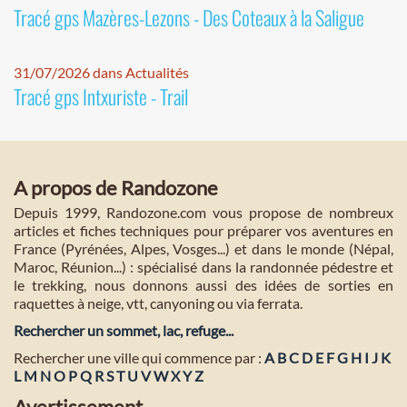
Tracé gps Mazères-Lezons - Des Coteaux à la Saligue
31/07/2026 dans Actualités
Tracé gps Intxuriste - Trail
A propos de Randozone
Depuis 1999, Randozone.com vous propose de nombreux
articles et fiches techniques pour préparer vos aventures en
France (Pyrénées, Alpes, Vosges...) et dans le monde (Népal,
Maroc, Réunion...) : spécialisé dans la randonnée pédestre et
le trekking, nous donnons aussi des idées de sorties en
raquettes à neige, vtt, canyoning ou via ferrata.
Rechercher un sommet, lac, refuge...
Rechercher une ville qui commence par :
A
B
C
D
E
F
G
H
I
J
K
L
M
N
O
P
Q
R
S
T
U
V
W
X
Y
Z
Avertissement