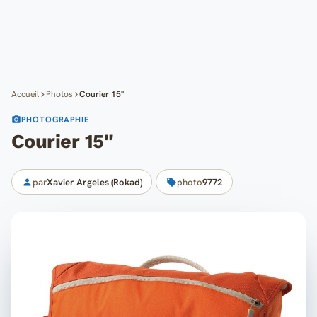
Cartes
Blog
Mon compte
Accueil
Photos
Courier 15''
PHOTOGRAPHIE
Courier 15''
par
Xavier Argeles (Rokad)
photo
9772