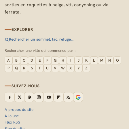
sorties en raquettes à neige, vtt, canyoning ou via
ferrata.
EXPLORER
Rechercher un sommet, lac, refuge…
Rechercher une ville qui commence par :
A
B
C
D
E
F
G
H
I
J
K
L
M
N
O
P
Q
R
S
T
U
V
W
X
Y
Z
SUIVEZ-NOUS
A propos du site
A la une
Flux RSS
Plan du site