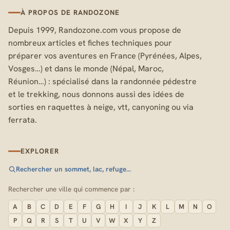
À PROPOS DE RANDOZONE
Depuis 1999, Randozone.com vous propose de
nombreux articles et fiches techniques pour
préparer vos aventures en France (Pyrénées, Alpes,
Vosges…) et dans le monde (Népal, Maroc,
Réunion…) : spécialisé dans la randonnée pédestre
et le trekking, nous donnons aussi des idées de
sorties en raquettes à neige, vtt, canyoning ou via
ferrata.
EXPLORER
Rechercher un sommet, lac, refuge…
Rechercher une ville qui commence par :
A
B
C
D
E
F
G
H
I
J
K
L
M
N
O
P
Q
R
S
T
U
V
W
X
Y
Z