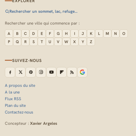
EXPLORER
Rechercher un sommet, lac, refuge…
Rechercher une ville qui commence par :
A
B
C
D
E
F
G
H
I
J
K
L
M
N
O
P
Q
R
S
T
U
V
W
X
Y
Z
SUIVEZ-NOUS
A propos du site
A la une
Flux RSS
Plan du site
Contactez-nous
Concepteur :
Xavier Argeles