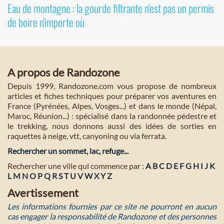
Eau de montagne : la gourde filtrante n'est pas un permis
de boire n'importe où
A propos de Randozone
Depuis 1999, Randozone.com vous propose de nombreux
articles et fiches techniques pour préparer vos aventures en
France (Pyrénées, Alpes, Vosges...) et dans le monde (Népal,
Maroc, Réunion...) : spécialisé dans la randonnée pédestre et
le trekking, nous donnons aussi des idées de sorties en
raquettes à neige, vtt, canyoning ou via ferrata.
Rechercher un sommet, lac, refuge...
Rechercher une ville qui commence par :
A
B
C
D
E
F
G
H
I
J
K
L
M
N
O
P
Q
R
S
T
U
V
W
X
Y
Z
Avertissement
Les informations fournies par ce site ne pourront en aucun
cas engager la responsabilité de Randozone et des personnes