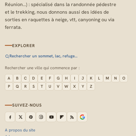
Réunion…) : spécialisé dans la randonnée pédestre
et le trekking, nous donnons aussi des idées de
sorties en raquettes à neige, vtt, canyoning ou via
ferrata.
EXPLORER
Rechercher un sommet, lac, refuge…
Rechercher une ville qui commence par :
A
B
C
D
E
F
G
H
I
J
K
L
M
N
O
P
Q
R
S
T
U
V
W
X
Y
Z
SUIVEZ-NOUS
A propos du site