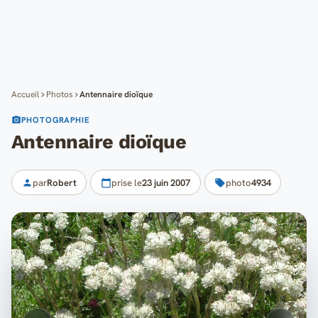
Cartes
Blog
Mon compte
Accueil
Photos
Antennaire dioïque
PHOTOGRAPHIE
Antennaire dioïque
par
Robert
prise le
23 juin 2007
photo
4934