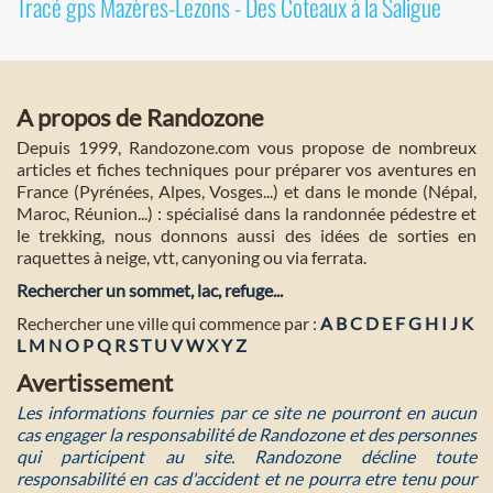
Tracé gps Mazères-Lezons - Des Coteaux à la Saligue
A propos de Randozone
Depuis 1999, Randozone.com vous propose de nombreux
articles et fiches techniques pour préparer vos aventures en
France (Pyrénées, Alpes, Vosges...) et dans le monde (Népal,
Maroc, Réunion...) : spécialisé dans la randonnée pédestre et
le trekking, nous donnons aussi des idées de sorties en
raquettes à neige, vtt, canyoning ou via ferrata.
Rechercher un sommet, lac, refuge...
Rechercher une ville qui commence par :
A
B
C
D
E
F
G
H
I
J
K
L
M
N
O
P
Q
R
S
T
U
V
W
X
Y
Z
Avertissement
Les informations fournies par ce site ne pourront en aucun
cas engager la responsabilité de Randozone et des personnes
qui participent au site. Randozone décline toute
responsabilité en cas d'accident et ne pourra etre tenu pour