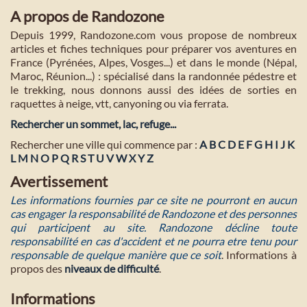
A propos de Randozone
Depuis 1999, Randozone.com vous propose de nombreux
articles et fiches techniques pour préparer vos aventures en
France (Pyrénées, Alpes, Vosges...) et dans le monde (Népal,
Maroc, Réunion...) : spécialisé dans la randonnée pédestre et
le trekking, nous donnons aussi des idées de sorties en
raquettes à neige, vtt, canyoning ou via ferrata.
Rechercher un sommet, lac, refuge...
Rechercher une ville qui commence par :
A
B
C
D
E
F
G
H
I
J
K
L
M
N
O
P
Q
R
S
T
U
V
W
X
Y
Z
Avertissement
Les informations fournies par ce site ne pourront en aucun
cas engager la responsabilité de Randozone et des personnes
qui participent au site. Randozone décline toute
responsabilité en cas d'accident et ne pourra etre tenu pour
responsable de quelque manière que ce soit
. Informations à
propos des
niveaux de difficulté
.
Informations