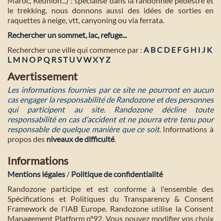
Maroc, Réunion...) : spécialisé dans la randonnée pédestre et
le trekking, nous donnons aussi des idées de sorties en
raquettes à neige, vtt, canyoning ou via ferrata.
Rechercher un sommet, lac, refuge...
Rechercher une ville qui commence par :
A
B
C
D
E
F
G
H
I
J
K
L
M
N
O
P
Q
R
S
T
U
V
W
X
Y
Z
Avertissement
Les informations fournies par ce site ne pourront en aucun
cas engager la responsabilité de Randozone et des personnes
qui participent au site. Randozone décline toute
responsabilité en cas d'accident et ne pourra etre tenu pour
responsable de quelque manière que ce soit
. Informations à
propos des
niveaux de difficulté
.
Informations
Mentions légales
/
Politique de confidentialité
Randozone participe et est conforme à l'ensemble des
Spécifications et Politiques du Transparency & Consent
Framework de l'IAB Europe. Randozone utilise la Consent
Management Platform n°92. Vous pouvez modifier vos choix