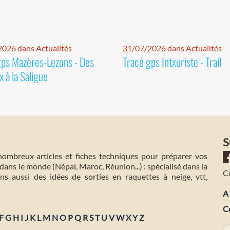
026 dans Actualités
31/07/2026 dans Actualités
gps Mazères-Lezons - Des
Tracé gps Intxuriste - Trail
 à la Saligue
S
mbreux articles et fiches techniques pour préparer vos
dans le monde (Népal, Maroc, Réunion...) : spécialisé dans la
C
s aussi des idées de sorties en raquettes à neige, vtt,
A 
C
F
G
H
I
J
K
L
M
N
O
P
Q
R
S
T
U
V
W
X
Y
Z