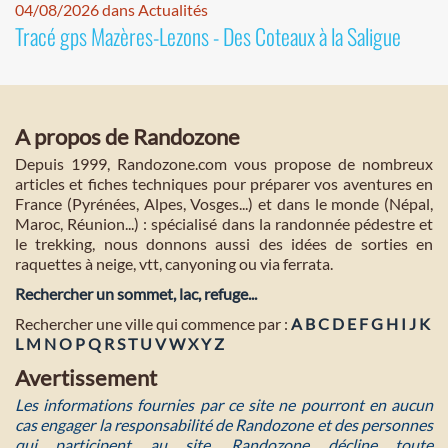
04/08/2026 dans Actualités
Tracé gps Mazères-Lezons - Des Coteaux à la Saligue
A propos de Randozone
Depuis 1999, Randozone.com vous propose de nombreux
articles et fiches techniques pour préparer vos aventures en
France (Pyrénées, Alpes, Vosges...) et dans le monde (Népal,
Maroc, Réunion...) : spécialisé dans la randonnée pédestre et
le trekking, nous donnons aussi des idées de sorties en
raquettes à neige, vtt, canyoning ou via ferrata.
Rechercher un sommet, lac, refuge...
Rechercher une ville qui commence par :
A
B
C
D
E
F
G
H
I
J
K
L
M
N
O
P
Q
R
S
T
U
V
W
X
Y
Z
Avertissement
Les informations fournies par ce site ne pourront en aucun
cas engager la responsabilité de Randozone et des personnes
qui participent au site. Randozone décline toute