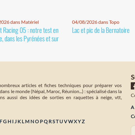
026 dans Matériel
04/08/2026 dans Topo
 Racing 05 : notre test en
Lac et pic de la Bernatoire
e, dans les Pyrénées et sur
S
mbreux articles et fiches techniques pour préparer vos
dans le monde (Népal, Maroc, Réunion...) : spécialisé dans la
C
s aussi des idées de sorties en raquettes à neige, vtt,
A 
C
F
G
H
I
J
K
L
M
N
O
P
Q
R
S
T
U
V
W
X
Y
Z