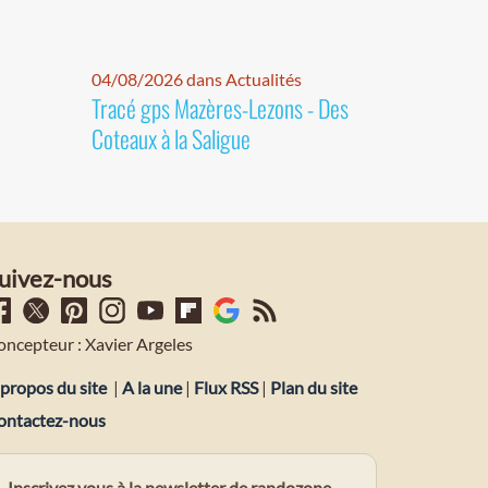
04/08/2026 dans Actualités
Tracé gps Mazères-Lezons - Des
Coteaux à la Saligue
uivez-nous
oncepteur : Xavier Argeles
propos du site
|
A la une
|
Flux RSS
|
Plan du site
ontactez-nous
Inscrivez vous à la newsletter de randozone