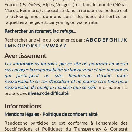
France (Pyrénées, Alpes, Vosges...) et dans le monde (Népal,
Maroc, Réunion...) : spécialisé dans la randonnée pédestre et
le trekking, nous donnons aussi des idées de sorties en
raquettes à neige, vtt, canyoning ou via ferrata.
Rechercher un sommet, lac, refuge...
Rechercher une ville qui commence par :
A
B
C
D
E
F
G
H
I
J
K
L
M
N
O
P
Q
R
S
T
U
V
W
X
Y
Z
Avertissement
Les informations fournies par ce site ne pourront en aucun
cas engager la responsabilité de Randozone et des personnes
qui participent au site. Randozone décline toute
responsabilité en cas d'accident et ne pourra etre tenu pour
responsable de quelque manière que ce soit
. Informations à
propos des
niveaux de difficulté
.
Informations
Mentions légales
/
Politique de confidentialité
Randozone participe et est conforme à l'ensemble des
Spécifications et Politiques du Transparency & Consent