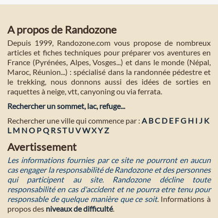
A propos de Randozone
Depuis 1999, Randozone.com vous propose de nombreux
articles et fiches techniques pour préparer vos aventures en
France (Pyrénées, Alpes, Vosges...) et dans le monde (Népal,
Maroc, Réunion...) : spécialisé dans la randonnée pédestre et
le trekking, nous donnons aussi des idées de sorties en
raquettes à neige, vtt, canyoning ou via ferrata.
Rechercher un sommet, lac, refuge...
Rechercher une ville qui commence par :
A
B
C
D
E
F
G
H
I
J
K
L
M
N
O
P
Q
R
S
T
U
V
W
X
Y
Z
Avertissement
Les informations fournies par ce site ne pourront en aucun
cas engager la responsabilité de Randozone et des personnes
qui participent au site. Randozone décline toute
responsabilité en cas d'accident et ne pourra etre tenu pour
responsable de quelque manière que ce soit
. Informations à
propos des
niveaux de difficulté
.