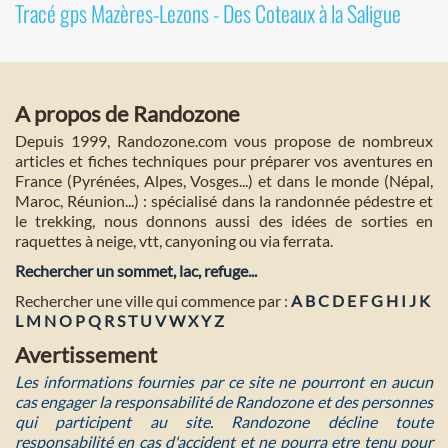
Tracé gps Mazères-Lezons - Des Coteaux à la Saligue
A propos de Randozone
Depuis 1999, Randozone.com vous propose de nombreux
articles et fiches techniques pour préparer vos aventures en
France (Pyrénées, Alpes, Vosges...) et dans le monde (Népal,
Maroc, Réunion...) : spécialisé dans la randonnée pédestre et
le trekking, nous donnons aussi des idées de sorties en
raquettes à neige, vtt, canyoning ou via ferrata.
Rechercher un sommet, lac, refuge...
Rechercher une ville qui commence par :
A
B
C
D
E
F
G
H
I
J
K
L
M
N
O
P
Q
R
S
T
U
V
W
X
Y
Z
Avertissement
Les informations fournies par ce site ne pourront en aucun
cas engager la responsabilité de Randozone et des personnes
qui participent au site. Randozone décline toute
responsabilité en cas d'accident et ne pourra etre tenu pour