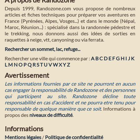
Depuis 1999, Randozone.com vous propose de nombreux
articles et fiches techniques pour préparer vos aventures en
France (Pyrénées, Alpes, Vosges...) et dans le monde (Népal,
Maroc, Réunion...) : spécialisé dans la randonnée pédestre et
le trekking, nous donnons aussi des idées de sorties en
raquettes à neige, vtt, canyoning ou via ferrata.
Rechercher un sommet, lac, refuge...
Rechercher une ville qui commence par :
A
B
C
D
E
F
G
H
I
J
K
L
M
N
O
P
Q
R
S
T
U
V
W
X
Y
Z
Avertissement
Les informations fournies par ce site ne pourront en aucun
cas engager la responsabilité de Randozone et des personnes
qui participent au site. Randozone décline toute
responsabilité en cas d'accident et ne pourra etre tenu pour
responsable de quelque manière que ce soit
. Informations à
propos des
niveaux de difficulté
.
Informations
Mentions légales
/
Politique de confidentialité