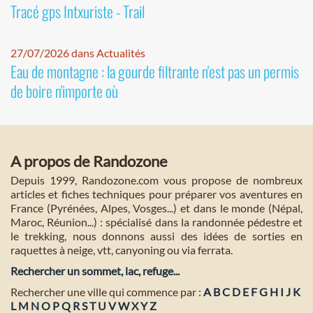
Tracé gps Intxuriste - Trail
27/07/2026 dans Actualités
Eau de montagne : la gourde filtrante n'est pas un permis
de boire n'importe où
A propos de Randozone
Depuis 1999, Randozone.com vous propose de nombreux
articles et fiches techniques pour préparer vos aventures en
France (Pyrénées, Alpes, Vosges...) et dans le monde (Népal,
Maroc, Réunion...) : spécialisé dans la randonnée pédestre et
le trekking, nous donnons aussi des idées de sorties en
raquettes à neige, vtt, canyoning ou via ferrata.
Rechercher un sommet, lac, refuge...
Rechercher une ville qui commence par :
A
B
C
D
E
F
G
H
I
J
K
L
M
N
O
P
Q
R
S
T
U
V
W
X
Y
Z