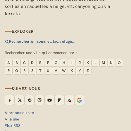
sorties en raquettes à neige, vtt, canyoning ou via
ferrata.
EXPLORER
Rechercher un sommet, lac, refuge…
Rechercher une ville qui commence par :
A
B
C
D
E
F
G
H
I
J
K
L
M
N
O
P
Q
R
S
T
U
V
W
X
Y
Z
SUIVEZ-NOUS
A propos du site
A la une
Flux RSS