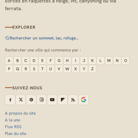
sorties en raquettes à neige, vtt, canyoning ou via
ferrata.
EXPLORER
Rechercher un sommet, lac, refuge…
Rechercher une ville qui commence par :
A
B
C
D
E
F
G
H
I
J
K
L
M
N
O
P
Q
R
S
T
U
V
W
X
Y
Z
SUIVEZ-NOUS
A propos du site
A la une
Flux RSS
Plan du site