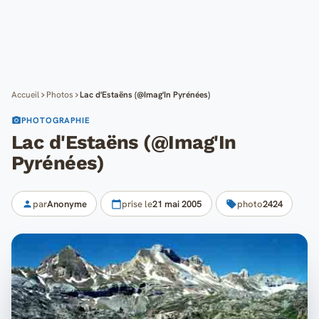
Cartes
Blog
Mon compte
Accueil
Photos
Lac d'Estaëns (@Imag'In Pyrénées)
PHOTOGRAPHIE
Lac d'Estaëns (@Imag'In
Pyrénées)
par
Anonyme
prise le
21 mai 2005
photo
2424