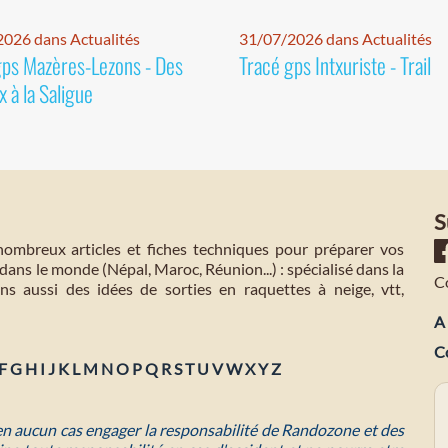
026 dans Actualités
31/07/2026 dans Actualités
gps Mazères-Lezons - Des
Tracé gps Intxuriste - Trail
 à la Saligue
S
mbreux articles et fiches techniques pour préparer vos
dans le monde (Népal, Maroc, Réunion...) : spécialisé dans la
C
s aussi des idées de sorties en raquettes à neige, vtt,
A 
C
F
G
H
I
J
K
L
M
N
O
P
Q
R
S
T
U
V
W
X
Y
Z
 en aucun cas engager la responsabilité de Randozone et des