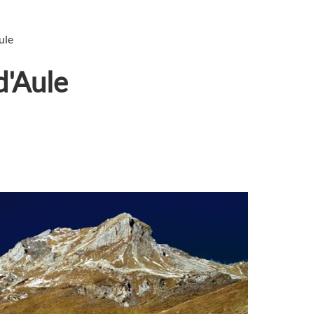
ule
d'Aule