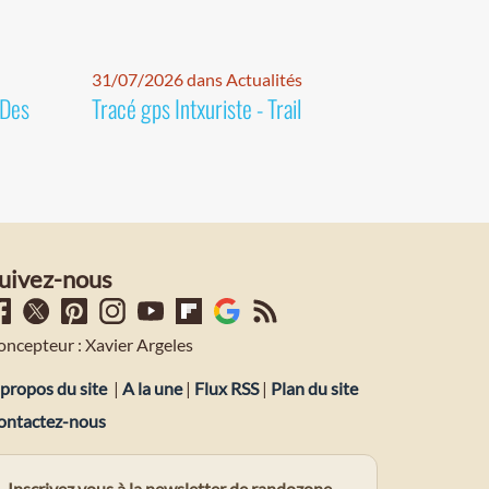
31/07/2026 dans Actualités
 Des
Tracé gps Intxuriste - Trail
uivez-nous
oncepteur : Xavier Argeles
propos du site
|
A la une
|
Flux RSS
|
Plan du site
ontactez-nous
Inscrivez vous à la newsletter de randozone