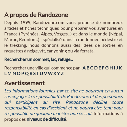
A propos de Randozone
Depuis 1999, Randozone.com vous propose de nombreux
articles et fiches techniques pour préparer vos aventures en
France (Pyrénées, Alpes, Vosges...) et dans le monde (Népal,
Maroc, Réunion...) : spécialisé dans la randonnée pédestre et
le trekking, nous donnons aussi des idées de sorties en
raquettes à neige, vtt, canyoning ou via ferrata.
Rechercher un sommet, lac, refuge...
Rechercher une ville qui commence par :
A
B
C
D
E
F
G
H
I
J
K
L
M
N
O
P
Q
R
S
T
U
V
W
X
Y
Z
Avertissement
Les informations fournies par ce site ne pourront en aucun
cas engager la responsabilité de Randozone et des personnes
qui participent au site. Randozone décline toute
responsabilité en cas d'accident et ne pourra etre tenu pour
responsable de quelque manière que ce soit
. Informations à
propos des
niveaux de difficulté
.