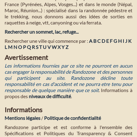
France (Pyrénées, Alpes, Vosges...) et dans le monde (Népal,
Maroc, Réunion...) : spécialisé dans la randonnée pédestre et
le trekking, nous donnons aussi des idées de sorties en
raquettes à neige, vtt, canyoning ou via ferrata.
Rechercher un sommet, lac, refuge...
Rechercher une ville qui commence par :
A
B
C
D
E
F
G
H
I
J
K
L
M
N
O
P
Q
R
S
T
U
V
W
X
Y
Z
Avertissement
Les informations fournies par ce site ne pourront en aucun
cas engager la responsabilité de Randozone et des personnes
qui participent au site. Randozone décline toute
responsabilité en cas d'accident et ne pourra etre tenu pour
responsable de quelque manière que ce soit
. Informations à
propos des
niveaux de difficulté
.
Informations
Mentions légales
/
Politique de confidentialité
Randozone participe et est conforme à l'ensemble des
Spécifications et Politiques du Transparency & Consent