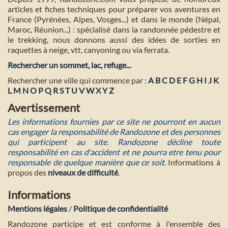
articles et fiches techniques pour préparer vos aventures en
France (Pyrénées, Alpes, Vosges...) et dans le monde (Népal,
Maroc, Réunion...) : spécialisé dans la randonnée pédestre et
le trekking, nous donnons aussi des idées de sorties en
raquettes à neige, vtt, canyoning ou via ferrata.
Rechercher un sommet, lac, refuge...
Rechercher une ville qui commence par :
A
B
C
D
E
F
G
H
I
J
K
L
M
N
O
P
Q
R
S
T
U
V
W
X
Y
Z
Avertissement
Les informations fournies par ce site ne pourront en aucun
cas engager la responsabilité de Randozone et des personnes
qui participent au site. Randozone décline toute
responsabilité en cas d'accident et ne pourra etre tenu pour
responsable de quelque manière que ce soit
. Informations à
propos des
niveaux de difficulté
.
Informations
Mentions légales
/
Politique de confidentialité
Randozone participe et est conforme à l'ensemble des