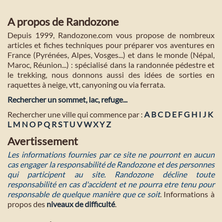
A propos de Randozone
Depuis 1999, Randozone.com vous propose de nombreux
articles et fiches techniques pour préparer vos aventures en
France (Pyrénées, Alpes, Vosges...) et dans le monde (Népal,
Maroc, Réunion...) : spécialisé dans la randonnée pédestre et
le trekking, nous donnons aussi des idées de sorties en
raquettes à neige, vtt, canyoning ou via ferrata.
Rechercher un sommet, lac, refuge...
Rechercher une ville qui commence par :
A
B
C
D
E
F
G
H
I
J
K
L
M
N
O
P
Q
R
S
T
U
V
W
X
Y
Z
Avertissement
Les informations fournies par ce site ne pourront en aucun
cas engager la responsabilité de Randozone et des personnes
qui participent au site. Randozone décline toute
responsabilité en cas d'accident et ne pourra etre tenu pour
responsable de quelque manière que ce soit
. Informations à
propos des
niveaux de difficulté
.