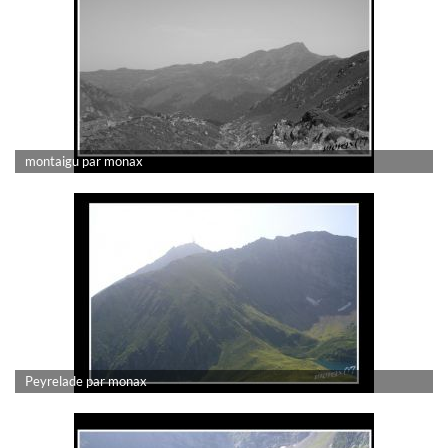
montaigu par monax
Peyrelade par monax