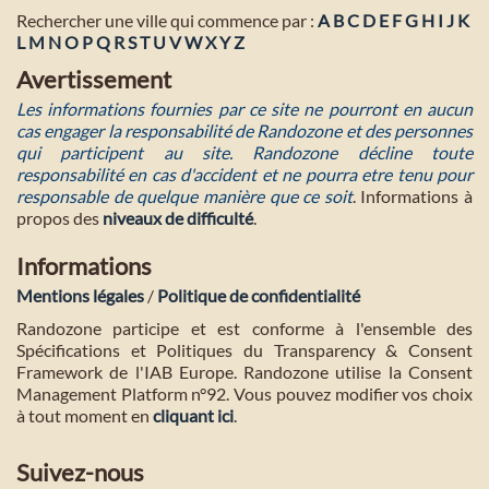
Rechercher une ville qui commence par :
A
B
C
D
E
F
G
H
I
J
K
L
M
N
O
P
Q
R
S
T
U
V
W
X
Y
Z
Avertissement
Les informations fournies par ce site ne pourront en aucun
cas engager la responsabilité de Randozone et des personnes
qui participent au site. Randozone décline toute
responsabilité en cas d'accident et ne pourra etre tenu pour
responsable de quelque manière que ce soit
. Informations à
propos des
niveaux de difficulté
.
Informations
Mentions légales
/
Politique de confidentialité
Randozone participe et est conforme à l'ensemble des
Spécifications et Politiques du Transparency & Consent
Framework de l'IAB Europe. Randozone utilise la Consent
Management Platform n°92. Vous pouvez modifier vos choix
à tout moment en
cliquant ici
.
Suivez-nous