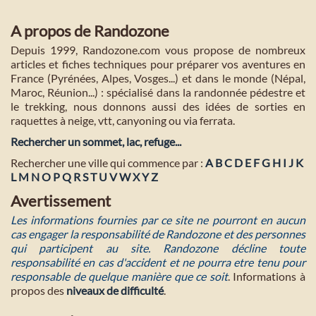
A propos de Randozone
Depuis 1999, Randozone.com vous propose de nombreux
articles et fiches techniques pour préparer vos aventures en
France (Pyrénées, Alpes, Vosges...) et dans le monde (Népal,
Maroc, Réunion...) : spécialisé dans la randonnée pédestre et
le trekking, nous donnons aussi des idées de sorties en
raquettes à neige, vtt, canyoning ou via ferrata.
Rechercher un sommet, lac, refuge...
Rechercher une ville qui commence par :
A
B
C
D
E
F
G
H
I
J
K
L
M
N
O
P
Q
R
S
T
U
V
W
X
Y
Z
Avertissement
Les informations fournies par ce site ne pourront en aucun
cas engager la responsabilité de Randozone et des personnes
qui participent au site. Randozone décline toute
responsabilité en cas d'accident et ne pourra etre tenu pour
responsable de quelque manière que ce soit
. Informations à
propos des
niveaux de difficulté
.