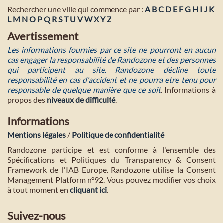
Rechercher une ville qui commence par :
A
B
C
D
E
F
G
H
I
J
K
L
M
N
O
P
Q
R
S
T
U
V
W
X
Y
Z
Avertissement
Les informations fournies par ce site ne pourront en aucun
cas engager la responsabilité de Randozone et des personnes
qui participent au site. Randozone décline toute
responsabilité en cas d'accident et ne pourra etre tenu pour
responsable de quelque manière que ce soit
. Informations à
propos des
niveaux de difficulté
.
Informations
Mentions légales
/
Politique de confidentialité
Randozone participe et est conforme à l'ensemble des
Spécifications et Politiques du Transparency & Consent
Framework de l'IAB Europe. Randozone utilise la Consent
Management Platform n°92. Vous pouvez modifier vos choix
à tout moment en
cliquant ici
.
Suivez-nous