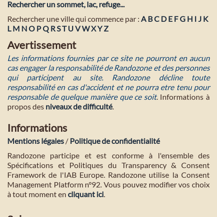
Rechercher un sommet, lac, refuge...
Rechercher une ville qui commence par :
A
B
C
D
E
F
G
H
I
J
K
L
M
N
O
P
Q
R
S
T
U
V
W
X
Y
Z
Avertissement
Les informations fournies par ce site ne pourront en aucun
cas engager la responsabilité de Randozone et des personnes
qui participent au site. Randozone décline toute
responsabilité en cas d'accident et ne pourra etre tenu pour
responsable de quelque manière que ce soit
. Informations à
propos des
niveaux de difficulté
.
Informations
Mentions légales
/
Politique de confidentialité
Randozone participe et est conforme à l'ensemble des
Spécifications et Politiques du Transparency & Consent
Framework de l'IAB Europe. Randozone utilise la Consent
Management Platform n°92. Vous pouvez modifier vos choix
à tout moment en
cliquant ici
.