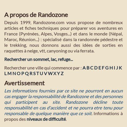
A propos de Randozone
Depuis 1999, Randozone.com vous propose de nombreux
articles et fiches techniques pour préparer vos aventures en
France (Pyrénées, Alpes, Vosges...) et dans le monde (Népal,
Maroc, Réunion...) : spécialisé dans la randonnée pédestre et
le trekking, nous donnons aussi des idées de sorties en
raquettes à neige, vtt, canyoning ou via ferrata.
Rechercher un sommet, lac, refuge...
Rechercher une ville qui commence par :
A
B
C
D
E
F
G
H
I
J
K
L
M
N
O
P
Q
R
S
T
U
V
W
X
Y
Z
Avertissement
Les informations fournies par ce site ne pourront en aucun
cas engager la responsabilité de Randozone et des personnes
qui participent au site. Randozone décline toute
responsabilité en cas d'accident et ne pourra etre tenu pour
responsable de quelque manière que ce soit
. Informations à
propos des
niveaux de difficulté
.