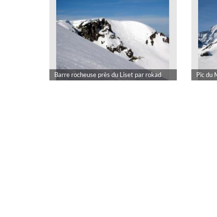
Barre rocheuse près du Liset par rokad