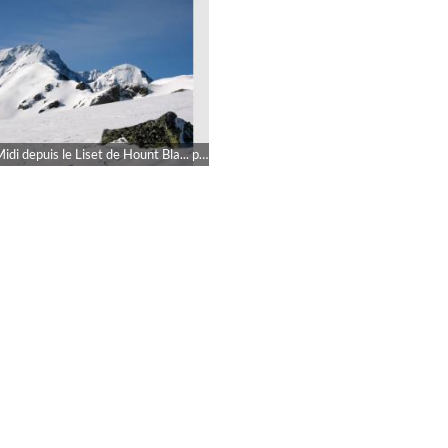
Pic du Midi depuis le Liset de Hount Bla... par rokad