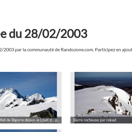
ée du 28/02/2003
02/2003 par la communauté de Randozone.com. Participez en ajouta
Pic du Midi de Bigorre depuis le Liset d... par rokad
Barre rocheuse par rokad