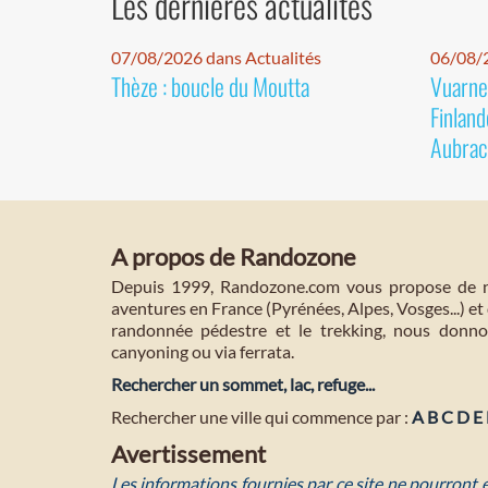
Les dernières actualités
07/08/2026 dans Actualités
06/08/2
Thèze : boucle du Moutta
Vuarnet
Finland
Aubrac
A propos de Randozone
Depuis 1999, Randozone.com vous propose de no
aventures en France (Pyrénées, Alpes, Vosges...) et 
randonnée pédestre et le trekking, nous donnon
canyoning ou via ferrata.
Rechercher un sommet, lac, refuge...
Rechercher une ville qui commence par :
A
B
C
D
E
Avertissement
Les informations fournies par ce site ne pourront