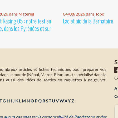
026 dans Matériel
04/08/2026 dans Topo
 Racing 05 : notre test en
Lac et pic de la Bernatoire
e, dans les Pyrénées et sur
S
mbreux articles et fiches techniques pour préparer vos
dans le monde (Népal, Maroc, Réunion...) : spécialisé dans la
C
s aussi des idées de sorties en raquettes à neige, vtt,
A 
C
F
G
H
I
J
K
L
M
N
O
P
Q
R
S
T
U
V
W
X
Y
Z
 en aucun cas engager la responsabilité de Randozone et des