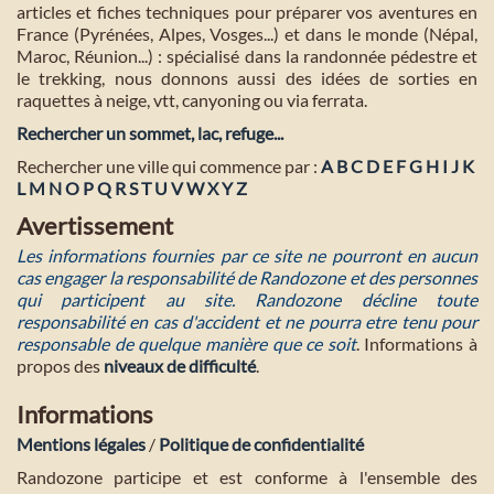
articles et fiches techniques pour préparer vos aventures en
France (Pyrénées, Alpes, Vosges...) et dans le monde (Népal,
Maroc, Réunion...) : spécialisé dans la randonnée pédestre et
le trekking, nous donnons aussi des idées de sorties en
raquettes à neige, vtt, canyoning ou via ferrata.
Rechercher un sommet, lac, refuge...
Rechercher une ville qui commence par :
A
B
C
D
E
F
G
H
I
J
K
L
M
N
O
P
Q
R
S
T
U
V
W
X
Y
Z
Avertissement
Les informations fournies par ce site ne pourront en aucun
cas engager la responsabilité de Randozone et des personnes
qui participent au site. Randozone décline toute
responsabilité en cas d'accident et ne pourra etre tenu pour
responsable de quelque manière que ce soit
. Informations à
propos des
niveaux de difficulté
.
Informations
Mentions légales
/
Politique de confidentialité
Randozone participe et est conforme à l'ensemble des