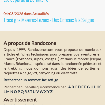
04/08/2026 dans Actualités
Tracé gps Mazères-Lezons - Des Coteaux à la Saligue
A propos de Randozone
Depuis 1999, Randozone.com vous propose de nombreux
articles et fiches techniques pour préparer vos aventures en
France (Pyrénées, Alpes, Vosges...) et dans le monde (Népal,
Maroc, Réunion...) : spécialisé dans la randonnée pédestre et
le trekking, nous donnons aussi des idées de sorties en
raquettes à neige, vtt, canyoning ou via ferrata.
Rechercher un sommet, lac, refuge...
Rechercher une ville qui commence par :
A
B
C
D
E
F
G
H
I
J
K
L
M
N
O
P
Q
R
S
T
U
V
W
X
Y
Z
Avertissement