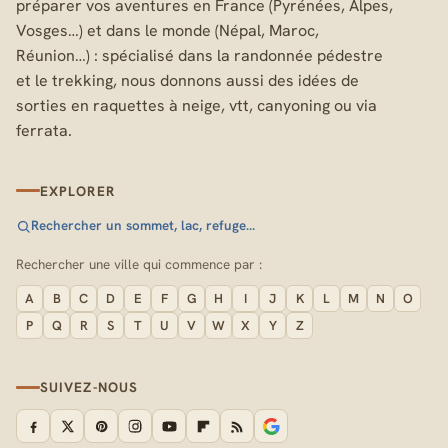
préparer vos aventures en France (Pyrénées, Alpes,
Vosges…) et dans le monde (Népal, Maroc,
Réunion…) : spécialisé dans la randonnée pédestre
et le trekking, nous donnons aussi des idées de
sorties en raquettes à neige, vtt, canyoning ou via
ferrata.
EXPLORER
Rechercher un sommet, lac, refuge…
Rechercher une ville qui commence par :
A
B
C
D
E
F
G
H
I
J
K
L
M
N
O
P
Q
R
S
T
U
V
W
X
Y
Z
SUIVEZ-NOUS