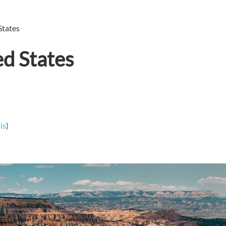
States
ed States
is
)