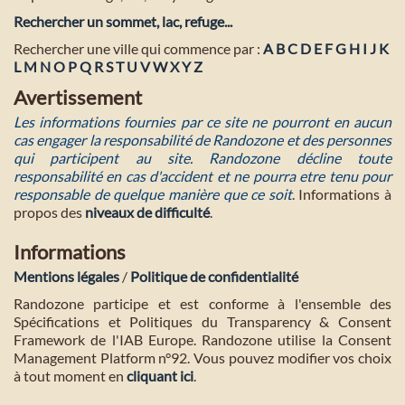
Rechercher un sommet, lac, refuge...
Rechercher une ville qui commence par :
A
B
C
D
E
F
G
H
I
J
K
L
M
N
O
P
Q
R
S
T
U
V
W
X
Y
Z
Avertissement
Les informations fournies par ce site ne pourront en aucun
cas engager la responsabilité de Randozone et des personnes
qui participent au site. Randozone décline toute
responsabilité en cas d'accident et ne pourra etre tenu pour
responsable de quelque manière que ce soit
. Informations à
propos des
niveaux de difficulté
.
Informations
Mentions légales
/
Politique de confidentialité
Randozone participe et est conforme à l'ensemble des
Spécifications et Politiques du Transparency & Consent
Framework de l'IAB Europe. Randozone utilise la Consent
Management Platform n°92. Vous pouvez modifier vos choix
à tout moment en
cliquant ici
.