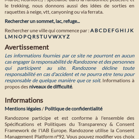
le trekking, nous donnons aussi des idées de sorties en
raquettes à neige, vtt, canyoning ou via ferrata.
Rechercher un sommet, lac, refuge...
Rechercher une ville qui commence par :
A
B
C
D
E
F
G
H
I
J
K
L
M
N
O
P
Q
R
S
T
U
V
W
X
Y
Z
Avertissement
Les informations fournies par ce site ne pourront en aucun
cas engager la responsabilité de Randozone et des personnes
qui participent au site. Randozone décline toute
responsabilité en cas d'accident et ne pourra etre tenu pour
responsable de quelque manière que ce soit
. Informations à
propos des
niveaux de difficulté
.
Informations
Mentions légales
/
Politique de confidentialité
Randozone participe et est conforme à l'ensemble des
Spécifications et Politiques du Transparency & Consent
Framework de l'IAB Europe. Randozone utilise la Consent
Management Platform n°92. Vous pouvez modifier vos choix