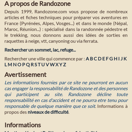
A propos de Randozone
Depuis 1999, Randozone.com vous propose de nombreux
articles et fiches techniques pour préparer vos aventures en
France (Pyrénées, Alpes, Vosges...) et dans le monde (Népal,
Maroc, Réunion...) : spécialisé dans la randonnée pédestre et
le trekking, nous donnons aussi des idées de sorties en
raquettes à neige, vtt, canyoning ou via ferrata.
Rechercher un sommet, lac, refuge...
Rechercher une ville qui commence par :
A
B
C
D
E
F
G
H
I
J
K
L
M
N
O
P
Q
R
S
T
U
V
W
X
Y
Z
Avertissement
Les informations fournies par ce site ne pourront en aucun
cas engager la responsabilité de Randozone et des personnes
qui participent au site. Randozone décline toute
responsabilité en cas d'accident et ne pourra etre tenu pour
responsable de quelque manière que ce soit
. Informations à
propos des
niveaux de difficulté
.
Informations