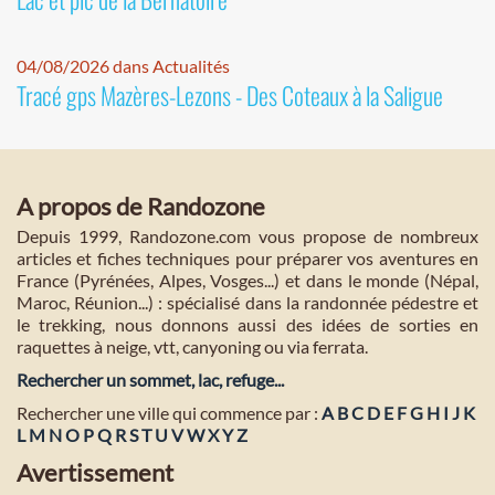
04/08/2026 dans Actualités
Tracé gps Mazères-Lezons - Des Coteaux à la Saligue
A propos de Randozone
Depuis 1999, Randozone.com vous propose de nombreux
articles et fiches techniques pour préparer vos aventures en
France (Pyrénées, Alpes, Vosges...) et dans le monde (Népal,
Maroc, Réunion...) : spécialisé dans la randonnée pédestre et
le trekking, nous donnons aussi des idées de sorties en
raquettes à neige, vtt, canyoning ou via ferrata.
Rechercher un sommet, lac, refuge...
Rechercher une ville qui commence par :
A
B
C
D
E
F
G
H
I
J
K
L
M
N
O
P
Q
R
S
T
U
V
W
X
Y
Z
Avertissement