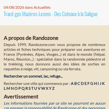
04/08/2026 dans Actualités
Tracé gps Mazères-Lezons - Des Coteaux à la Saligue
A propos de Randozone
Depuis 1999, Randozone.com vous propose de nombreux
articles et fiches techniques pour préparer vos aventures en
France (Pyrénées, Alpes, Vosges...) et dans le monde (Népal,
Maroc, Réunion...) : spécialisé dans la randonnée pédestre et
le trekking, nous donnons aussi des idées de sorties en
raquettes à neige, vtt, canyoning ou via ferrata.
Rechercher un sommet, lac, refuge...
Rechercher une ville qui commence par :
A
B
C
D
E
F
G
H
I
J
K
L
M
N
O
P
Q
R
S
T
U
V
W
X
Y
Z
Avertissement
Les informations fournies par ce site ne pourront en aucun
cas engager la responsabilité de Randozone et des personnes